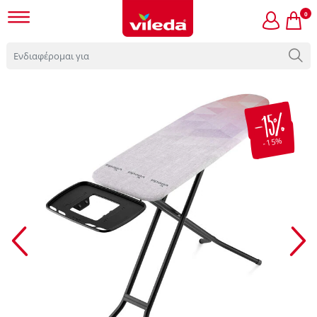
0
-15%
-15%