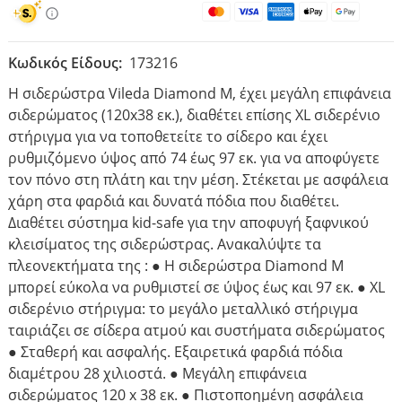
Κωδικός Είδους:
173216
Η σιδερώστρα Vileda Diamond M, έχει μεγάλη επιφάνεια
σιδερώματος (120x38 εκ.), διαθέτει επίσης XL σιδερένιο
στήριγμα για να τοποθετείτε το σίδερο και έχει
ρυθμιζόμενο ύψος από 74 έως 97 εκ. για να αποφύγετε
τον πόνο στη πλάτη και την μέση. Στέκεται με ασφάλεια
χάρη στα φαρδιά και δυνατά πόδια που διαθέτει.
Διαθέτει σύστημα kid-safe για την αποφυγή ξαφνικού
κλεισίματος της σιδερώστρας. Ανακαλύψτε τα
πλεονεκτήματα της : ● Η σιδερώστρα Diamond M
μπορεί εύκολα να ρυθμιστεί σε ύψος έως και 97 εκ. ● XL
σιδερένιο στήριγμα: το μεγάλο μεταλλικό στήριγμα
ταιριάζει σε σίδερα ατμού και συστήματα σιδερώματος
● Σταθερή και ασφαλής. Εξαιρετικά φαρδιά πόδια
διαμέτρου 28 χιλιοστά. ● Μεγάλη επιφάνεια
σιδερώματος 120 x 38 εκ. ● Πιστοποημένη ασφάλεια