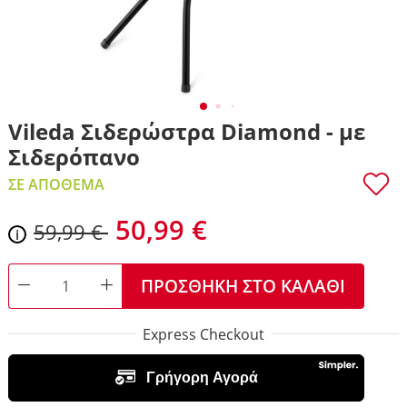
Vileda Σιδερώστρα Diamond - με
Σιδερόπανο
ΣΕ ΑΠΌΘΕΜΑ
50,99 €
59,99 €
i
ΠΡΟΣΘΉΚΗ ΣΤΟ ΚΑΛΆΘΙ
DECREASE QUANTITY
INCREASE QUANTITY
Express Checkout