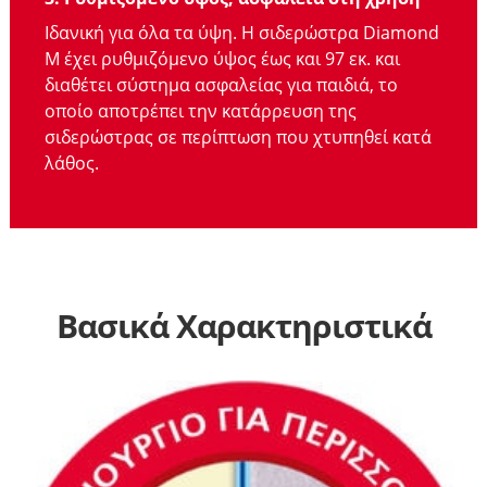
Ιδανική για όλα τα ύψη. Η σιδερώστρα Diamond
Μ έχει ρυθμιζόμενο ύψος έως και 97 εκ. και
διαθέτει σύστημα ασφαλείας για παιδιά, το
οποίο αποτρέπει την κατάρρευση της
σιδερώστρας σε περίπτωση που χτυπηθεί κατά
λάθος.
Βασικά Χαρακτηριστικά