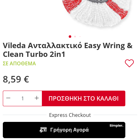
Vileda Ανταλλακτικό Easy Wring &
Clean Turbo 2in1
ΣΕ ΑΠΌΘΕΜΑ
8,59 €
ΠΡΟΣΘΉΚΗ ΣΤΟ ΚΑΛΆΘΙ
DECREASE QUANTITY
INCREASE QUANTITY
Express Checkout