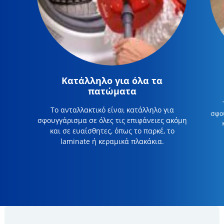
Κατάλληλο για όλα τα
πατώματα
Το ανταλλακτικό είναι κατάλληλο για
σφου
σφουγγάρισμα σε όλες τις επιφάνειες ακόμη
και σε ευαίσθητες, όπως το παρκέ, το
laminate ή κεραμικά πλακάκια.