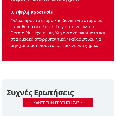
3. Υψηλή προστασία
Φιλικά προς το δέρμα και ιδανικά για άτομα με
ευαισθησία στο λάτεξ. Τα γάντια νιτριλίου
Dermo Plus έχουν μεγάλη αντοχή σκισίματα και
στα οικιακά απορρυπαντικά / καθαριστικά. Να
μην χρησιμοποιούνται με επικίνδυνα χημικά.
Συχνές Ερωτήσεις
ΚΆΝΤΕ ΤΗΝ ΕΡΏΤΗΣΉ ΣΑΣ >