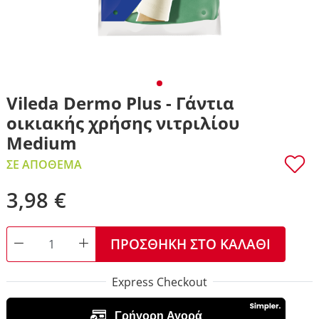
Vileda Dermo Plus - Γάντια
οικιακής χρήσης νιτριλίου
Medium
ΣΕ ΑΠΌΘΕΜΑ
3,98 €
ΠΡΟΣΘΉΚΗ ΣΤΟ ΚΑΛΆΘΙ
DECREASE QUANTITY
INCREASE QUANTITY
Express Checkout