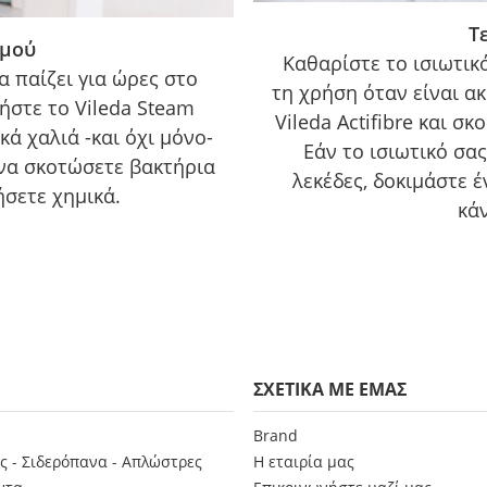
Τ
τμού
Καθαρίστε το ισιωτικ
α παίζει για ώρες στο
τη χρήση όταν είναι ακ
στε το Vileda Steam
Vileda Actifibre και σ
κά χαλιά -και όχι μόνο-
Εάν το ισιωτικό σας
 να σκοτώσετε βακτήρια
λεκέδες, δοκιμάστε έ
σετε χημικά.
κά
ΣΧΕΤΙΚΑ ΜΕ ΕΜΑΣ
Brand
ς - Σιδερόπανα - Απλώστρες
Η εταιρία μας