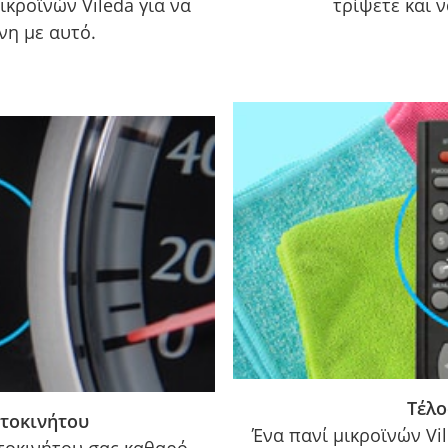
ικροϊνών Vileda για να
τρίψετε και ν
νη με αυτό.
Τέλο
τοκινήτου
Ένα πανί μικροϊνών Vi