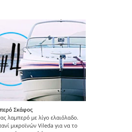
περό Σκάφος
ας λαμπερό με λίγο ελαιόλαδο.
ανί μικροϊνών Vileda για να το