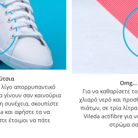
ύτσια
Omg… 
ι λίγο απορρυπαντικό
Για να καθαρίσετε τ
α γίνουν σαν καινούρια
χλιαρό νερό και προσ
η συνέχεια, σκουπίστε
πιάτων, σε τρία λίτρ
da και αφήστε τα να
Vileda actifibre για
τε έτοιμοι να πάτε
στρώμα σα