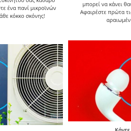
τοκινήτου σας καθαρό
μπορεί να κάνει θ
στε ένα πανί μικροϊνών
Αφαιρέστε πρώτα τι
κάθε κόκκο σκόνης!
αραιωμέν
Κάντε